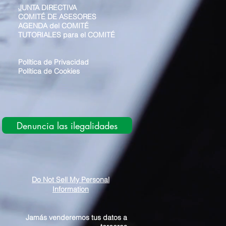
J
UNTA DIRECTIVA
COMITÉ DE ASESORES
AGENDA del COMITÉ
TUTORIALES para el COMITÉ
Política de Privacidad
Política de Cookies
Denuncia las ilegalidades
Do Not Sell My Personal
Information
Jamás venderemos tus datos a