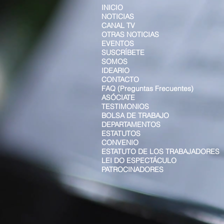
INICIO
NOTICIAS
CANAL TV
OTRAS NOTICIAS
EVENTOS
SUSCRÍBETE
SOMOS
IDEARIO
CONTACTO
FAQ (Preguntas Frecuentes)
ASÓCIATE
TESTIMONIOS
BOLSA DE TRABAJO
DEPARTAMENTOS
ESTATUTOS
CONVENIO
ESTATUTO DE LOS TRABAJADORES
LEI DO ESPECTÁCULO
PATROCINADORES