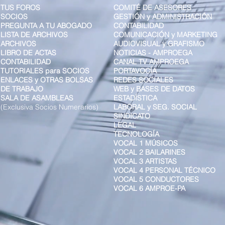
TUS FORO
S
COMITÉ DE ASESORES
SOCIOS
GESTIÓN y ADMINISTRACIÓN
PREGUNTA A TU ABOGADO
CONTABILIDAD
LISTA DE ARCHIVOS
COMUNICACIÓN y MARKETING
ARCHIVOS
AUDIOVISUAL y GRAFISMO
LIBRO DE ACTAS
NOTICIAS - AMPROEGA
CONTABILIDAD
CANAL TV AMPROEGA
TUTORIALES para SOCIOS
PORTAVOCÍA
ENLACES y OTRAS BOLSAS
REDES SOCIALES
DE TRABAJO
WEB y BASES DE DATOS
SALA DE ASAMBLEAS
ESTADÍSTICA
(Exclusiva Socios Numerarios)
LABORAL y SEG. SOCIAL
SINDICATO
LEGAL
TECNOLOGÍA
VOCAL 1 MÚSICOS
VOCAL 2 BAILARINES
VOCAL 3 ARTISTAS
VOCAL 4 PERSONAL TÉCNICO
VOCAL 5 CONDUCTORES
VOCAL 6 AMPROE-PA