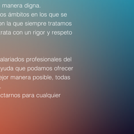
e manera digna.
os ámbitos en los que se
on la que siempre tratamos
rata con un rigor y respeto
ariados profesionales del
y ayuda que podamos ofrecer
ejor manera posible, todas
.
ctarnos para cualquier