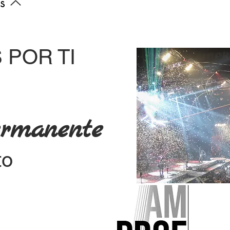
s
 POR TI
rmanente
to