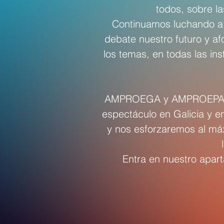
todos, sobre l
Continuamos luchando a 
debate nuestro futuro y a
los temas, en todas las in
AMPROEGA y AMPROEPA pone
espectáculo en Galicia y e
y nos esforzaremos al máx
Entra en nuestro apar