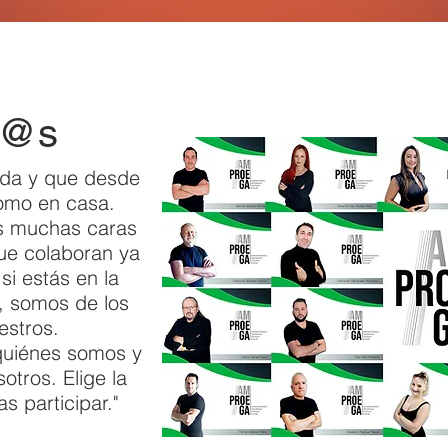
d@s
ida y que desde
omo en casa.
 muchas caras
ue colaboran ya
si estás en la
, somos de los
estros.
quiénes somos y
sotros. Elige la
s participar."