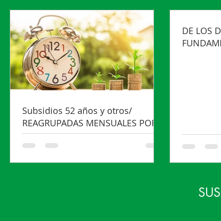
DE LOS 
FUNDAME
ASALARI
Subsidios 52 años y otros/
REAGRUPADAS MENSUALES POR
INTERNET Tutorial
SUS