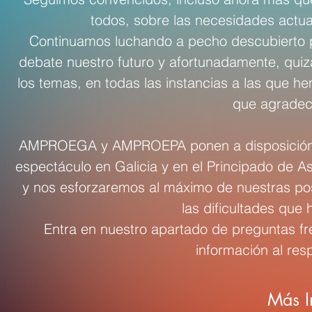
todos, sobre las necesidades actua
Continuamos luchando a pecho descubierto po
debate nuestro futuro y afortunadamente, quiz
los temas, en todas las instancias a las que h
que agrade
AMPROEGA y AMPROEPA ponen a disposición de 
espectáculo en Galicia y en el Principado de A
y nos esforzaremos al máximo de nuestras pos
las dificultades que
Entra en nuestro apartado de preguntas fr
información al res
Más I