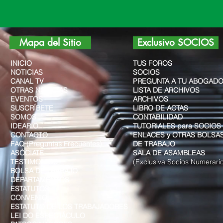
Mapa del Sitio
Exclusivo SOCIOS
INICIO
TUS FORO
S
NOTICIAS
SOCIOS
CANAL TV
PREGUNTA A TU ABOGAD
OTRAS NOTICIAS
LISTA DE ARCHIVOS
EVENTOS
ARCHIVOS
SUSCRÍBETE
LIBRO DE ACTAS
SOMOS
CONTABILIDAD
IDEARIO
TUTORIALES para SOCIOS
CONTACTO
ENLACES y OTRAS BOLSA
FAQ (Preguntas Frecuentes)
DE TRABAJO
ASÓCIATE
SALA DE ASAMBLEAS
TESTIMONIOS
(Exclusiva Socios Numerari
BOLSA DE TRABAJO
DEPARTAMENTOS
ESTATUTOS
CONVENIO
ESTATUTO DE LOS TRABAJADORES
LEI DO ESPECTÁCULO