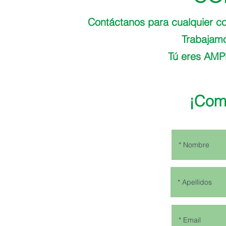
Contáctanos para cualquier co
Trabajamo
Tú eres AMP
¡Comé