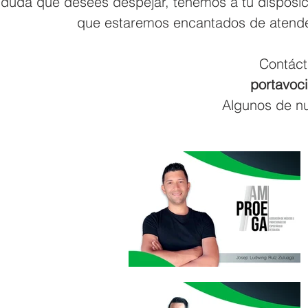
duda que desees despejar, tenemos a tu disposi
que estaremos encantados de atende
Contáct
portavo
Algunos de n