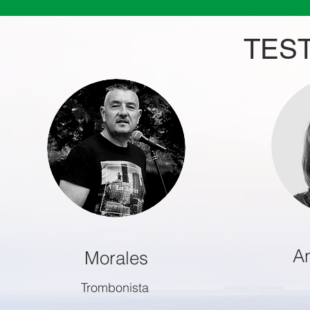
TES
A
Morales
Trombonista